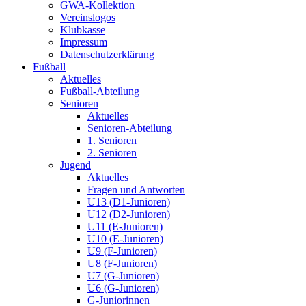
GWA-Kollektion
Vereinslogos
Klubkasse
Impressum
Datenschutzerklärung
Fußball
Aktuelles
Fußball-Abteilung
Senioren
Aktuelles
Senioren-Abteilung
1. Senioren
2. Senioren
Jugend
Aktuelles
Fragen und Antworten
U13 (D1-Junioren)
U12 (D2-Junioren)
U11 (E-Junioren)
U10 (E-Junioren)
U9 (F-Junioren)
U8 (F-Junioren)
U7 (G-Junioren)
U6 (G-Junioren)
G-Juniorinnen