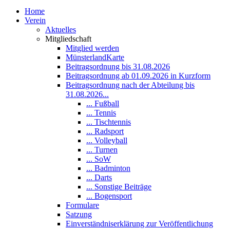
Home
Verein
Aktuelles
Mitgliedschaft
Mitglied werden
MünsterlandKarte
Beitragsordnung bis 31.08.2026
Beitragsordnung ab 01.09.2026 in Kurzform
Beitragsordnung nach der Abteilung bis
31.08.2026...
... Fußball
... Tennis
... Tischtennis
... Radsport
... Volleyball
... Turnen
... SoW
... Badminton
... Darts
... Sonstige Beiträge
... Bogensport
Formulare
Satzung
Einverständniserklärung zur Veröffentlichung