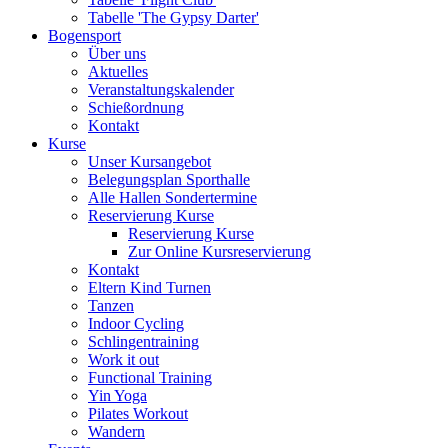
Tabelle 'The Gypsy Darter'
Bogensport
Über uns
Aktuelles
Veranstaltungskalender
Schießordnung
Kontakt
Kurse
Unser Kursangebot
Belegungsplan Sporthalle
Alle Hallen Sondertermine
Reservierung Kurse
Reservierung Kurse
Zur Online Kursreservierung
Kontakt
Eltern Kind Turnen
Tanzen
Indoor Cycling
Schlingentraining
Work it out
Functional Training
Yin Yoga
Pilates Workout
Wandern