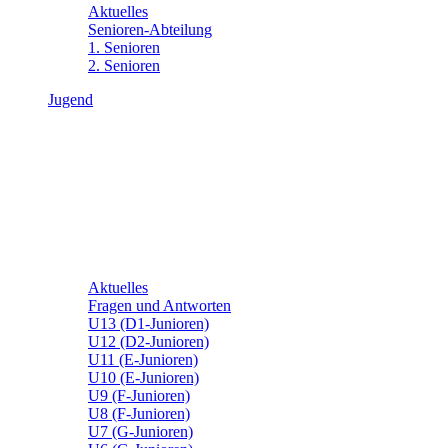
Aktuelles
Senioren-Abteilung
1. Senioren
2. Senioren
Jugend
Aktuelles
Fragen und Antworten
U13 (D1-Junioren)
U12 (D2-Junioren)
U11 (E-Junioren)
U10 (E-Junioren)
U9 (F-Junioren)
U8 (F-Junioren)
U7 (G-Junioren)