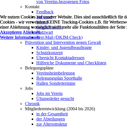
von Vereins-bezogenen Fotos
Kontakt
Feedback
Wir nutzen Cookies auf unserer Website. Dies sind ausschließlich für 
Wir nutzen Cookies auf unserer Website. Dies sind ausschließlich für 
Wir nutzen Cookies auf unserer Website. Dies sind ausschließlich für 
Vorstand
Cookies - wir verwenden KEINE Tracking-Cookies z.B. für Werbezweck
Cookies - wir verwenden KEINE Tracking-Cookies z.B. für Werbezweck
Cookies - wir verwenden KEINE Tracking-Cookies z.B. für Werbezweck
Verein
einer Ablehnung womöglich nicht mehr alle Funktionalitäten der Seite
einer Ablehnung womöglich nicht mehr alle Funktionalitäten der Seite
einer Ablehnung womöglich nicht mehr alle Funktionalitäten der Seite
Geschäftsstelle
Akzeptieren
Akzeptieren
Akzeptieren
Ablehnen
Ablehnen
Ablehnen
Platzwart
Weitere Informationen
Weitere Informationen
Weitere Informationen
Test-Mail (DKIM-Check)
Prävention und Intervention gegen Gewalt
Kinder- und Jugendbeauftragte
Schutzkonzept
Übersicht Kontaktadressen
Hilfreiche Dokumente und Checklisten
Belegungspläne
Vereinsheimbelegung
Belegungsplan Sporthalle
Hallen Sondertermine
Jobs
Jobs im Verein
Übungsleiter gesucht
Chronik
Mitgliederentwicklung (2004 bis 2026)
in der Gesamtheit
der Abteilungen
zur Altersstruktur