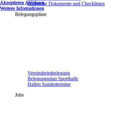
Akzeptieren
Akzeptieren
Akzeptieren
Ablehnen
Ablehnen
Ablehnen
Hilfreiche Dokumente und Checklisten
Weitere Informationen
Weitere Informationen
Weitere Informationen
Belegungspläne
Vereinsheimbelegung
Belegungsplan Sporthalle
Hallen Sondertermine
Jobs