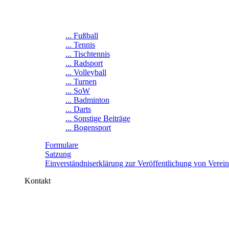
... Fußball
... Tennis
... Tischtennis
... Radsport
... Volleyball
... Turnen
... SoW
... Badminton
... Darts
... Sonstige Beiträge
... Bogensport
Formulare
Satzung
Einverständniserklärung zur Veröffentlichung von Verei
Kontakt