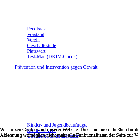
Feedback
Vorstand
Verein
Geschäftsstelle
Platzwart
Test-Mail (DKIM-Check)
Prävention und Intervention gegen Gewalt
Kinder- und Jugendbeauftragte
Wir nutzen Cookies auf unserer Website. Dies sind ausschließlich für
Wir nutzen Cookies auf unserer Website. Dies sind ausschließlich für
Wir nutzen Cookies auf unserer Website. Dies sind ausschließlich für
Schutzkonzept
Ablehnung womöglich nicht mehr alle Funktionalitäten der Seite zur V
Ablehnung womöglich nicht mehr alle Funktionalitäten der Seite zur V
Ablehnung womöglich nicht mehr alle Funktionalitäten der Seite zur V
Übersicht Kontaktadressen