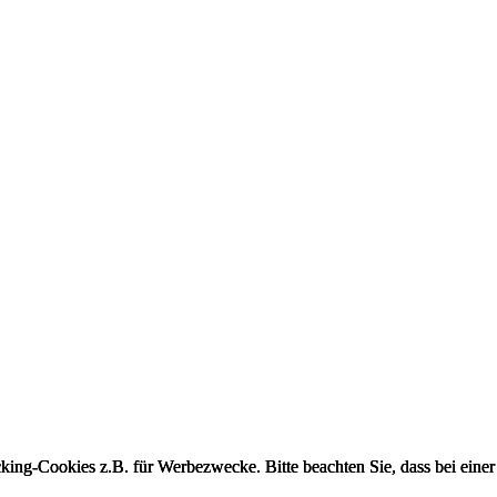
king-Cookies z.B. für Werbezwecke. Bitte beachten Sie, dass bei einer
king-Cookies z.B. für Werbezwecke. Bitte beachten Sie, dass bei einer
king-Cookies z.B. für Werbezwecke. Bitte beachten Sie, dass bei einer