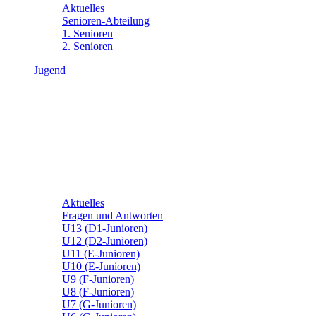
Aktuelles
Senioren-Abteilung
1. Senioren
2. Senioren
Jugend
Aktuelles
Fragen und Antworten
U13 (D1-Junioren)
U12 (D2-Junioren)
U11 (E-Junioren)
U10 (E-Junioren)
U9 (F-Junioren)
U8 (F-Junioren)
U7 (G-Junioren)