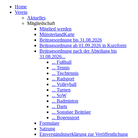
Home
Verein
Aktuelles
Mitgliedschaft
Mitglied werden
MünsterlandKarte
Beitragsordnung bis 31.08.2026
Beitragsordnung ab 01.09.2026 in Kurzform
Beitragsordnung nach der Abteilung bis
31.08.2026...
... Fußball
... Tennis
... Tischtennis
... Radsport
... Volleyball
... Turnen
... SoW
... Badminton
... Darts
... Sonstige Beiträge
... Bogensport
Formulare
Satzung
Einverständniserklärung zur Veröffentlichung