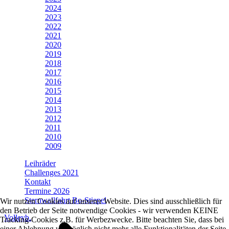
2024
2023
2022
2021
2020
2019
2018
2017
2016
2015
2014
2013
2012
2011
2010
2009
Leihräder
Challenges 2021
Kontakt
Termine 2026
Sternwallfahrt Bo-Stiepel
Wir nutzen Cookies auf unserer Website. Dies sind ausschließlich für
den Betrieb der Seite notwendige Cookies - wir verwenden KEINE
Volleyb.
Tracking-Cookies z.B. für Werbezwecke. Bitte beachten Sie, dass bei
einer Ablehnung womöglich nicht mehr alle Funktionalitäten der Seite