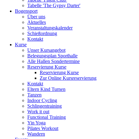
Tabelle 'The Gypsy Darter'
Bogensport
Über uns
Aktuelles
Veranstaltungskalender
Schießordnung
Kontakt
Kurse
Unser Kursangebot
Belegungsplan Sporthalle
Alle Hallen Sondertermine
Reservierung Kurse
Reservierung Kurse
Zur Online Kursreservierung
Kontakt
Eltern Kind Turnen
Tanzen
Indoor Cycling
Schlingentraining
Work it out
Functional Training
Yin Yoga
Pilates Workout
Wandern