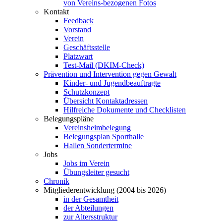
von Vereins-bezogenen Fotos
Kontakt
Feedback
Vorstand
Verein
Geschäftsstelle
Platzwart
Test-Mail (DKIM-Check)
Prävention und Intervention gegen Gewalt
Kinder- und Jugendbeauftragte
Schutzkonzept
Übersicht Kontaktadressen
Hilfreiche Dokumente und Checklisten
Belegungspläne
Vereinsheimbelegung
Belegungsplan Sporthalle
Hallen Sondertermine
Jobs
Jobs im Verein
Übungsleiter gesucht
Chronik
Mitgliederentwicklung (2004 bis 2026)
in der Gesamtheit
der Abteilungen
zur Altersstruktur