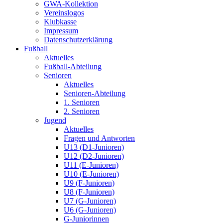
GWA-Kollektion
Vereinslogos
Klubkasse
Impressum
Datenschutzerklärung
Fußball
Aktuelles
Fußball-Abteilung
Senioren
Aktuelles
Senioren-Abteilung
1. Senioren
2. Senioren
Jugend
Aktuelles
Fragen und Antworten
U13 (D1-Junioren)
U12 (D2-Junioren)
U11 (E-Junioren)
U10 (E-Junioren)
U9 (F-Junioren)
U8 (F-Junioren)
U7 (G-Junioren)
U6 (G-Junioren)
G-Juniorinnen