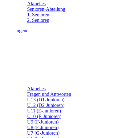
Aktuelles
Senioren-Abteilung
1. Senioren
2. Senioren
Jugend
Aktuelles
Fragen und Antworten
U13 (D1-Junioren)
U12 (D2-Junioren)
U11 (E-Junioren)
U10 (E-Junioren)
U9 (F-Junioren)
U8 (F-Junioren)
U7 (G-Junioren)