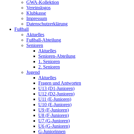
GWA-Kollektion
Vereinslogos
Klubkasse
Impressum
Datenschutzerklärung
Fußball
Aktuelles
Fußball-Abteilung
Senioren
Aktuelles
Senioren-Abteilung
1. Senioren
2. Senioren
Jugend
Aktuelles
Fragen und Antworten
U13 (D1-Junioren)
U12 (D2-Junioren)
U11 (E-Junioren)
U10 (E-Junioren)
U9 (F-Junioren)
U8 (F-Junioren)
U7 (G-Junioren)
U6 (G-Junioren)
G-Juniorinnen