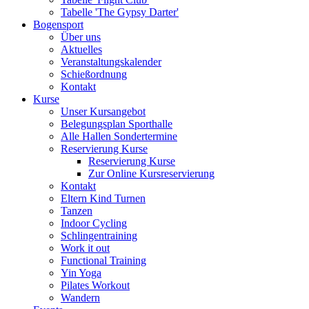
Tabelle 'The Gypsy Darter'
Bogensport
Über uns
Aktuelles
Veranstaltungskalender
Schießordnung
Kontakt
Kurse
Unser Kursangebot
Belegungsplan Sporthalle
Alle Hallen Sondertermine
Reservierung Kurse
Reservierung Kurse
Zur Online Kursreservierung
Kontakt
Eltern Kind Turnen
Tanzen
Indoor Cycling
Schlingentraining
Work it out
Functional Training
Yin Yoga
Pilates Workout
Wandern