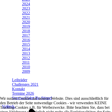
2024
2023
2022
2021
2020
2019
2018
2017
2016
2015
2014
2013
2012
2011
2010
2009
Leihräder
Challenges 2021
Kontakt
Termine 2026
Sternwallfahrt Bo-Stiepel
Wir nutzen Cookies auf unserer Website. Dies sind ausschließlich für
den Betrieb der Seite notwendige Cookies - wir verwenden KEINE
Volleyb.
Tracking-Cookies z.B. für Werbezwecke. Bitte beachten Sie, dass bei
einer Ablehnung womöglich nicht mehr alle Funktionalitäten der Seite