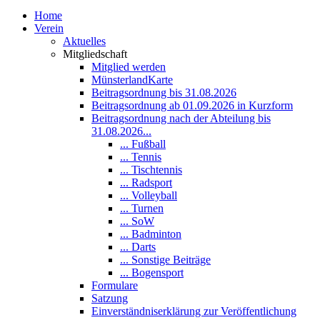
Home
Verein
Aktuelles
Mitgliedschaft
Mitglied werden
MünsterlandKarte
Beitragsordnung bis 31.08.2026
Beitragsordnung ab 01.09.2026 in Kurzform
Beitragsordnung nach der Abteilung bis
31.08.2026...
... Fußball
... Tennis
... Tischtennis
... Radsport
... Volleyball
... Turnen
... SoW
... Badminton
... Darts
... Sonstige Beiträge
... Bogensport
Formulare
Satzung
Einverständniserklärung zur Veröffentlichung