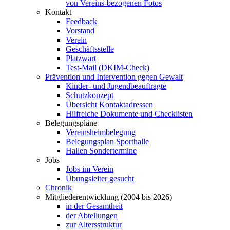
von Vereins-bezogenen Fotos
Kontakt
Feedback
Vorstand
Verein
Geschäftsstelle
Platzwart
Test-Mail (DKIM-Check)
Prävention und Intervention gegen Gewalt
Kinder- und Jugendbeauftragte
Schutzkonzept
Übersicht Kontaktadressen
Hilfreiche Dokumente und Checklisten
Belegungspläne
Vereinsheimbelegung
Belegungsplan Sporthalle
Hallen Sondertermine
Jobs
Jobs im Verein
Übungsleiter gesucht
Chronik
Mitgliederentwicklung (2004 bis 2026)
in der Gesamtheit
der Abteilungen
zur Altersstruktur