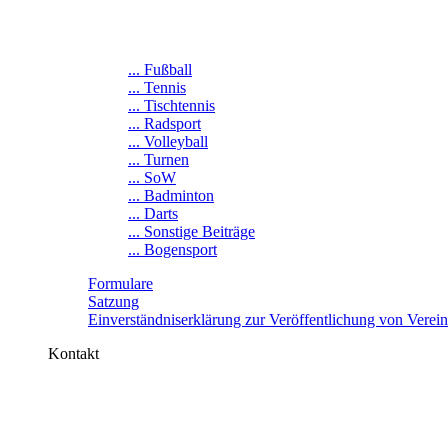
... Fußball
... Tennis
... Tischtennis
... Radsport
... Volleyball
... Turnen
... SoW
... Badminton
... Darts
... Sonstige Beiträge
... Bogensport
Formulare
Satzung
Einverständniserklärung zur Veröffentlichung von Verei
Kontakt