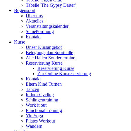
Tabelle 'The Gypsy Darter'
Bogensport
Über uns
Aktuelles
Veranstaltungskalender
Schießordnung
Kontakt
Kurse
Unser Kursangebot
Belegungsplan Sporthalle
Alle Hallen Sondertermine
Reservierung Kurse
Reservierung Kurse
Zur Online Kursreservierung
Kontakt
Eltern Kind Turnen
Tanzen
Indoor Cycling
Schlingentraining
Work it out
Functional Training
Yin Yoga
Pilates Workout
Wandern