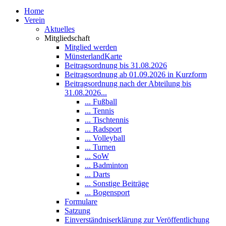
Home
Verein
Aktuelles
Mitgliedschaft
Mitglied werden
MünsterlandKarte
Beitragsordnung bis 31.08.2026
Beitragsordnung ab 01.09.2026 in Kurzform
Beitragsordnung nach der Abteilung bis
31.08.2026...
... Fußball
... Tennis
... Tischtennis
... Radsport
... Volleyball
... Turnen
... SoW
... Badminton
... Darts
... Sonstige Beiträge
... Bogensport
Formulare
Satzung
Einverständniserklärung zur Veröffentlichung