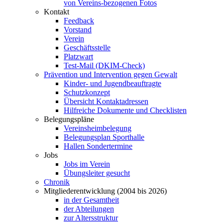
von Vereins-bezogenen Fotos
Kontakt
Feedback
Vorstand
Verein
Geschäftsstelle
Platzwart
Test-Mail (DKIM-Check)
Prävention und Intervention gegen Gewalt
Kinder- und Jugendbeauftragte
Schutzkonzept
Übersicht Kontaktadressen
Hilfreiche Dokumente und Checklisten
Belegungspläne
Vereinsheimbelegung
Belegungsplan Sporthalle
Hallen Sondertermine
Jobs
Jobs im Verein
Übungsleiter gesucht
Chronik
Mitgliederentwicklung (2004 bis 2026)
in der Gesamtheit
der Abteilungen
zur Altersstruktur