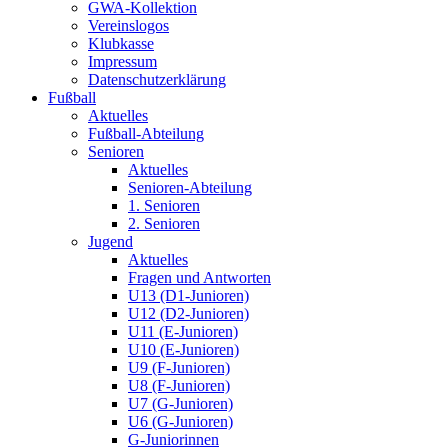
GWA-Kollektion
Vereinslogos
Klubkasse
Impressum
Datenschutzerklärung
Fußball
Aktuelles
Fußball-Abteilung
Senioren
Aktuelles
Senioren-Abteilung
1. Senioren
2. Senioren
Jugend
Aktuelles
Fragen und Antworten
U13 (D1-Junioren)
U12 (D2-Junioren)
U11 (E-Junioren)
U10 (E-Junioren)
U9 (F-Junioren)
U8 (F-Junioren)
U7 (G-Junioren)
U6 (G-Junioren)
G-Juniorinnen