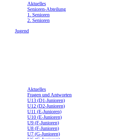
Aktuelles
Senioren-Abteilung
1. Senioren
2. Senioren
Jugend
Aktuelles
Fragen und Antworten
U13 (D1-Junioren)
U12 (D2-Junioren)
U11 (E-Junioren)
U10 (E-Junioren)
U9 (F-Junioren)
U8 (F-Junioren)
U7 (G-Junioren)