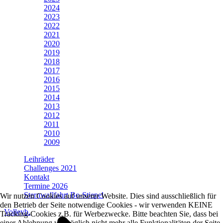
2024
2023
2022
2021
2020
2019
2018
2017
2016
2015
2014
2013
2012
2011
2010
2009
Leihräder
Challenges 2021
Kontakt
Termine 2026
Sternwallfahrt Bo-Stiepel
Wir nutzen Cookies auf unserer Website. Dies sind ausschließlich für
den Betrieb der Seite notwendige Cookies - wir verwenden KEINE
Volleyb.
Tracking-Cookies z.B. für Werbezwecke. Bitte beachten Sie, dass bei
einer Ablehnung womöglich nicht mehr alle Funktionalitäten der Seite