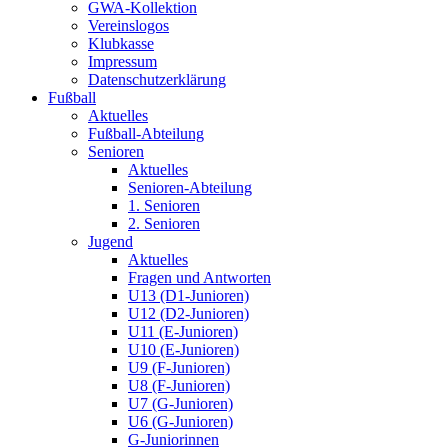
GWA-Kollektion
Vereinslogos
Klubkasse
Impressum
Datenschutzerklärung
Fußball
Aktuelles
Fußball-Abteilung
Senioren
Aktuelles
Senioren-Abteilung
1. Senioren
2. Senioren
Jugend
Aktuelles
Fragen und Antworten
U13 (D1-Junioren)
U12 (D2-Junioren)
U11 (E-Junioren)
U10 (E-Junioren)
U9 (F-Junioren)
U8 (F-Junioren)
U7 (G-Junioren)
U6 (G-Junioren)
G-Juniorinnen