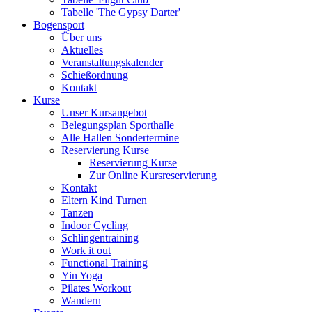
Tabelle 'The Gypsy Darter'
Bogensport
Über uns
Aktuelles
Veranstaltungskalender
Schießordnung
Kontakt
Kurse
Unser Kursangebot
Belegungsplan Sporthalle
Alle Hallen Sondertermine
Reservierung Kurse
Reservierung Kurse
Zur Online Kursreservierung
Kontakt
Eltern Kind Turnen
Tanzen
Indoor Cycling
Schlingentraining
Work it out
Functional Training
Yin Yoga
Pilates Workout
Wandern