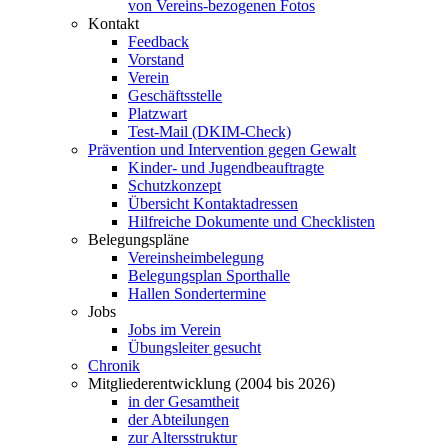
von Vereins-bezogenen Fotos
Kontakt
Feedback
Vorstand
Verein
Geschäftsstelle
Platzwart
Test-Mail (DKIM-Check)
Prävention und Intervention gegen Gewalt
Kinder- und Jugendbeauftragte
Schutzkonzept
Übersicht Kontaktadressen
Hilfreiche Dokumente und Checklisten
Belegungspläne
Vereinsheimbelegung
Belegungsplan Sporthalle
Hallen Sondertermine
Jobs
Jobs im Verein
Übungsleiter gesucht
Chronik
Mitgliederentwicklung (2004 bis 2026)
in der Gesamtheit
der Abteilungen
zur Altersstruktur