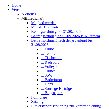
Home
Verein
Aktuelles
Mitgliedschaft
Mitglied werden
MünsterlandKarte
Beitragsordnung bis 31.08.2026
Beitragsordnung ab 01.09.2026 in Kurzform
Beitragsordnung nach der Abteilung bis
31.08.2026...
... Fußball
... Tennis
... Tischtennis
... Radsport
... Volleyball
... Turnen
... SoW
... Badminton
... Darts
... Sonstige Beiträge
... Bogensport
Formulare
Satzung
Einverständniserklärung zur Veröffentlichung