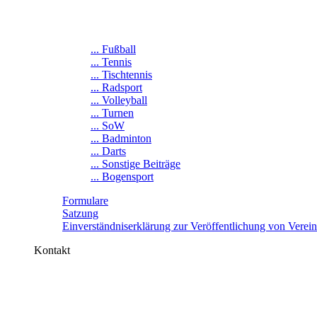
... Fußball
... Tennis
... Tischtennis
... Radsport
... Volleyball
... Turnen
... SoW
... Badminton
... Darts
... Sonstige Beiträge
... Bogensport
Formulare
Satzung
Einverständniserklärung zur Veröffentlichung von Verei
Kontakt