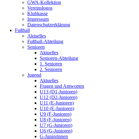
GWA-Kollektion
Vereinslogos
Klubkasse
Impressum
Datenschutzerklärung
Fußball
Aktuelles
Fußball-Abteilung
Senioren
Aktuelles
Senioren-Abteilung
1. Senioren
2. Senioren
Jugend
Aktuelles
Fragen und Antworten
U13 (D1-Junioren)
U12 (D2-Junioren)
U11 (E-Junioren)
U10 (E-Junioren)
U9 (F-Junioren)
U8 (F-Junioren)
U7 (G-Junioren)
U6 (G-Junioren)
G-Juniorinnen