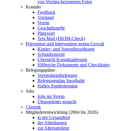
von Vereins-bezogenen Fotos
Kontakt
Feedback
Vorstand
Verein
Geschäftsstelle
Platzwart
Test-Mail (DKIM-Check)
Prävention und Intervention gegen Gewalt
Kinder- und Jugendbeauftragte
Schutzkonzept
Übersicht Kontaktadressen
Hilfreiche Dokumente und Checklisten
Belegungspläne
Vereinsheimbelegung
Belegungsplan Sporthalle
Hallen Sondertermine
Jobs
Jobs im Verein
Übungsleiter gesucht
Chronik
Mitgliederentwicklung (2004 bis 2026)
in der Gesamtheit
der Abteilungen
zur Altersstruktur