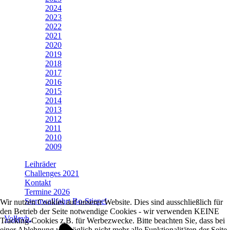
2024
2023
2022
2021
2020
2019
2018
2017
2016
2015
2014
2013
2012
2011
2010
2009
Leihräder
Challenges 2021
Kontakt
Termine 2026
Sternwallfahrt Bo-Stiepel
Wir nutzen Cookies auf unserer Website. Dies sind ausschließlich für
den Betrieb der Seite notwendige Cookies - wir verwenden KEINE
Volleyb.
Tracking-Cookies z.B. für Werbezwecke. Bitte beachten Sie, dass bei
einer Ablehnung womöglich nicht mehr alle Funktionalitäten der Seite