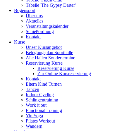
Tabelle 'The Gypsy Darter'
Bogensport
Über uns
Aktuelles
Veranstaltungskalender
Schießordnung
Kontakt
Kurse
Unser Kursangebot
Belegungsplan Sporthalle
Alle Hallen Sondertermine
Reservierung Kurse
Reservierung Kurse
Zur Online Kursreservierung
Kontakt
Eltern Kind Turnen
Tanzen
Indoor Cycling
Schlingentraining
Work it out
Functional Training
Yin Yoga
Pilates Workout
Wandern