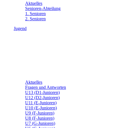
Aktuelles
Senioren-Abteilung
1. Senioren
2. Senioren
Jugend
Aktuelles
Fragen und Antworten
U13 (D1-Junioren)
U12 (D2-Junioren)
U11 (E-Junioren)
U10 (E-Junioren)
U9 (F-Junioren)
U8 (F-Junioren)
U7 (G-Junioren)