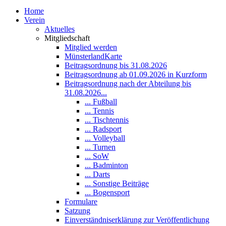
Home
Verein
Aktuelles
Mitgliedschaft
Mitglied werden
MünsterlandKarte
Beitragsordnung bis 31.08.2026
Beitragsordnung ab 01.09.2026 in Kurzform
Beitragsordnung nach der Abteilung bis
31.08.2026...
... Fußball
... Tennis
... Tischtennis
... Radsport
... Volleyball
... Turnen
... SoW
... Badminton
... Darts
... Sonstige Beiträge
... Bogensport
Formulare
Satzung
Einverständniserklärung zur Veröffentlichung