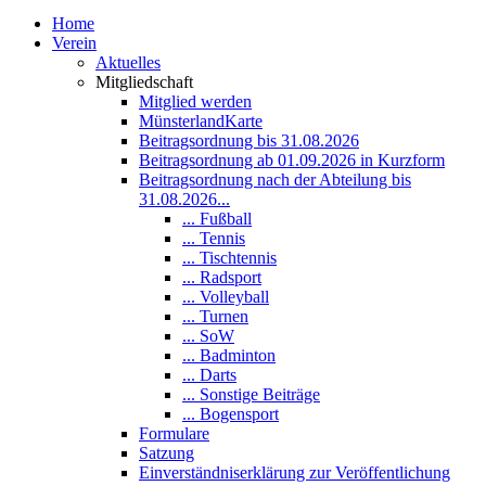
Home
Verein
Aktuelles
Mitgliedschaft
Mitglied werden
MünsterlandKarte
Beitragsordnung bis 31.08.2026
Beitragsordnung ab 01.09.2026 in Kurzform
Beitragsordnung nach der Abteilung bis
31.08.2026...
... Fußball
... Tennis
... Tischtennis
... Radsport
... Volleyball
... Turnen
... SoW
... Badminton
... Darts
... Sonstige Beiträge
... Bogensport
Formulare
Satzung
Einverständniserklärung zur Veröffentlichung