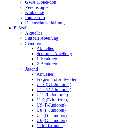
GWA-Kollektion
Vereinslogos
Klubkasse
Impressum
Datenschutzerklärung
Fußball
Aktuelles
Fußball-Abteilung
Senioren
Aktuelles
Senioren-Abteilung
1. Senioren
2. Senioren
Jugend
Aktuelles
Fragen und Antworten
U13 (D1-Junioren)
U12 (D2-Junioren)
U11 (E-Junioren)
U10 (E-Junioren)
U9 (F-Junioren)
U8 (F-Junioren)
U7 (G-Junioren)
U6 (G-Junioren)
G-Juniorinnen