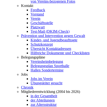
von Vereins-bezogenen Fotos
Kontakt
Feedback
Vorstand
Verein
Geschäftsstelle
Platzwart
Test-Mail (DKIM-Check)
Prävention und Intervention gegen Gewalt
Kinder- und Jugendbeauftragte
Schutzkonzept
Übersicht Kontaktadressen
Hilfreiche Dokumente und Checklisten
Belegungspläne
Vereinsheimbelegung
Belegungsplan Sporthalle
Hallen Sondertermine
Jobs
Jobs im Verein
Übungsleiter gesucht
Chronik
Mitgliederentwicklung (2004 bis 2026)
in der Gesamtheit
der Abteilungen
zur Altersstruktur