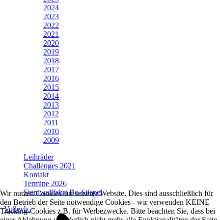
2024
2023
2022
2021
2020
2019
2018
2017
2016
2015
2014
2013
2012
2011
2010
2009
Leihräder
Challenges 2021
Kontakt
Termine 2026
Sternwallfahrt Bo-Stiepel
Wir nutzen Cookies auf unserer Website. Dies sind ausschließlich für
den Betrieb der Seite notwendige Cookies - wir verwenden KEINE
Volleyb.
Tracking-Cookies z.B. für Werbezwecke. Bitte beachten Sie, dass bei
einer Ablehnung womöglich nicht mehr alle Funktionalitäten der Seite