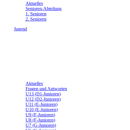
Aktuelles
Senioren-Abteilung
1. Senioren
2. Senioren
Jugend
Aktuelles
Fragen und Antworten
U13 (D1-Junioren)
U12 (D2-Junioren)
U11 (E-Junioren)
U10 (E-Junioren)
U9 (F-Junioren)
U8 (F-Junioren)
U7 (G-Junioren)