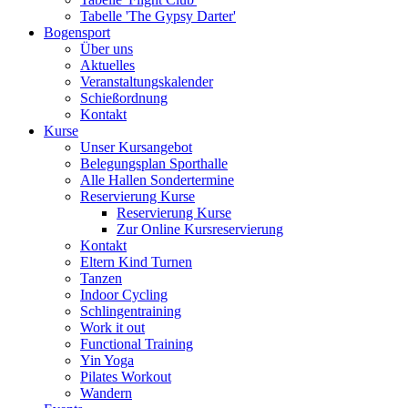
Tabelle 'The Gypsy Darter'
Bogensport
Über uns
Aktuelles
Veranstaltungskalender
Schießordnung
Kontakt
Kurse
Unser Kursangebot
Belegungsplan Sporthalle
Alle Hallen Sondertermine
Reservierung Kurse
Reservierung Kurse
Zur Online Kursreservierung
Kontakt
Eltern Kind Turnen
Tanzen
Indoor Cycling
Schlingentraining
Work it out
Functional Training
Yin Yoga
Pilates Workout
Wandern