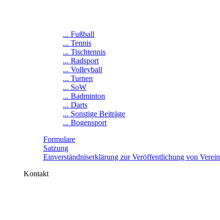
... Fußball
... Tennis
... Tischtennis
... Radsport
... Volleyball
... Turnen
... SoW
... Badminton
... Darts
... Sonstige Beiträge
... Bogensport
Formulare
Satzung
Einverständniserklärung zur Veröffentlichung von Verei
Kontakt