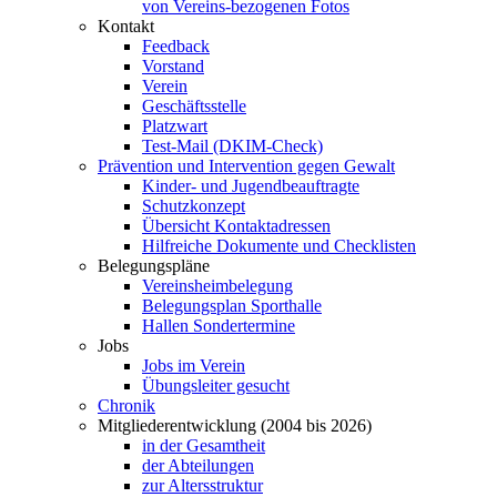
von Vereins-bezogenen Fotos
Kontakt
Feedback
Vorstand
Verein
Geschäftsstelle
Platzwart
Test-Mail (DKIM-Check)
Prävention und Intervention gegen Gewalt
Kinder- und Jugendbeauftragte
Schutzkonzept
Übersicht Kontaktadressen
Hilfreiche Dokumente und Checklisten
Belegungspläne
Vereinsheimbelegung
Belegungsplan Sporthalle
Hallen Sondertermine
Jobs
Jobs im Verein
Übungsleiter gesucht
Chronik
Mitgliederentwicklung (2004 bis 2026)
in der Gesamtheit
der Abteilungen
zur Altersstruktur