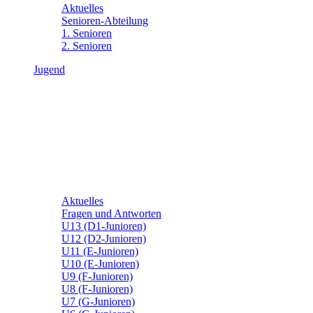
Aktuelles
Senioren-Abteilung
1. Senioren
2. Senioren
Jugend
Aktuelles
Fragen und Antworten
U13 (D1-Junioren)
U12 (D2-Junioren)
U11 (E-Junioren)
U10 (E-Junioren)
U9 (F-Junioren)
U8 (F-Junioren)
U7 (G-Junioren)