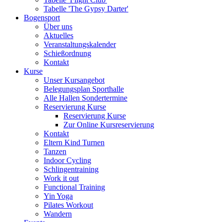
Tabelle 'The Gypsy Darter'
Bogensport
Über uns
Aktuelles
Veranstaltungskalender
Schießordnung
Kontakt
Kurse
Unser Kursangebot
Belegungsplan Sporthalle
Alle Hallen Sondertermine
Reservierung Kurse
Reservierung Kurse
Zur Online Kursreservierung
Kontakt
Eltern Kind Turnen
Tanzen
Indoor Cycling
Schlingentraining
Work it out
Functional Training
Yin Yoga
Pilates Workout
Wandern