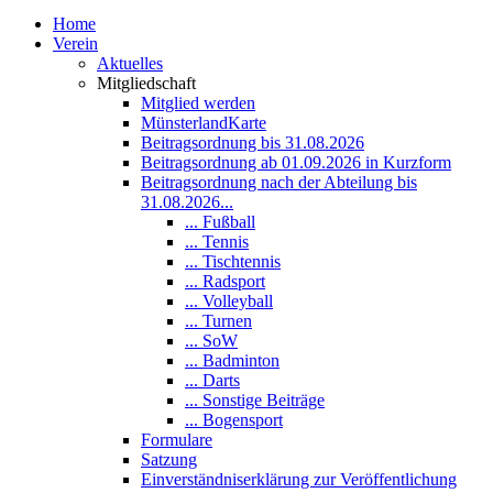
Home
Verein
Aktuelles
Mitgliedschaft
Mitglied werden
MünsterlandKarte
Beitragsordnung bis 31.08.2026
Beitragsordnung ab 01.09.2026 in Kurzform
Beitragsordnung nach der Abteilung bis
31.08.2026...
... Fußball
... Tennis
... Tischtennis
... Radsport
... Volleyball
... Turnen
... SoW
... Badminton
... Darts
... Sonstige Beiträge
... Bogensport
Formulare
Satzung
Einverständniserklärung zur Veröffentlichung