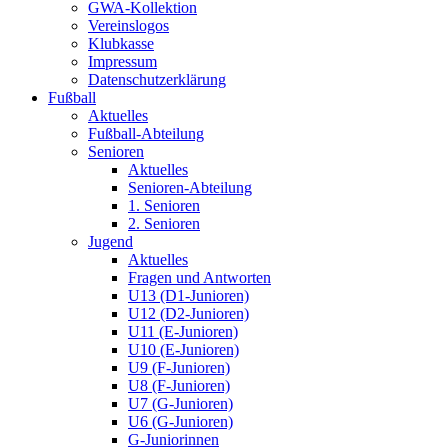
GWA-Kollektion
Vereinslogos
Klubkasse
Impressum
Datenschutzerklärung
Fußball
Aktuelles
Fußball-Abteilung
Senioren
Aktuelles
Senioren-Abteilung
1. Senioren
2. Senioren
Jugend
Aktuelles
Fragen und Antworten
U13 (D1-Junioren)
U12 (D2-Junioren)
U11 (E-Junioren)
U10 (E-Junioren)
U9 (F-Junioren)
U8 (F-Junioren)
U7 (G-Junioren)
U6 (G-Junioren)
G-Juniorinnen