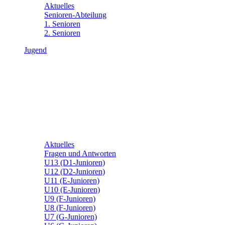
Aktuelles
Senioren-Abteilung
1. Senioren
2. Senioren
Jugend
Aktuelles
Fragen und Antworten
U13 (D1-Junioren)
U12 (D2-Junioren)
U11 (E-Junioren)
U10 (E-Junioren)
U9 (F-Junioren)
U8 (F-Junioren)
U7 (G-Junioren)