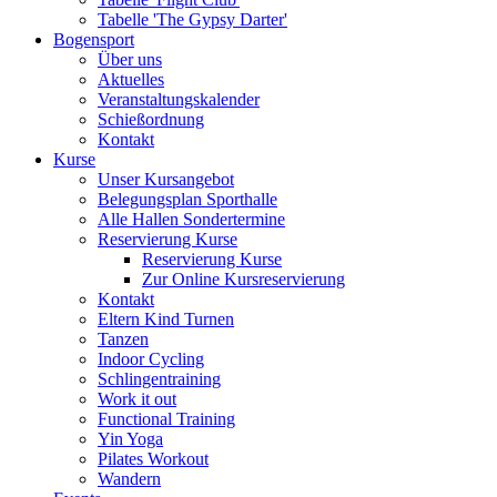
Tabelle 'The Gypsy Darter'
Bogensport
Über uns
Aktuelles
Veranstaltungskalender
Schießordnung
Kontakt
Kurse
Unser Kursangebot
Belegungsplan Sporthalle
Alle Hallen Sondertermine
Reservierung Kurse
Reservierung Kurse
Zur Online Kursreservierung
Kontakt
Eltern Kind Turnen
Tanzen
Indoor Cycling
Schlingentraining
Work it out
Functional Training
Yin Yoga
Pilates Workout
Wandern