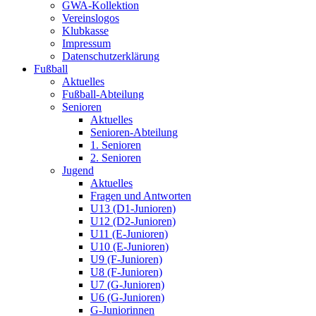
GWA-Kollektion
Vereinslogos
Klubkasse
Impressum
Datenschutzerklärung
Fußball
Aktuelles
Fußball-Abteilung
Senioren
Aktuelles
Senioren-Abteilung
1. Senioren
2. Senioren
Jugend
Aktuelles
Fragen und Antworten
U13 (D1-Junioren)
U12 (D2-Junioren)
U11 (E-Junioren)
U10 (E-Junioren)
U9 (F-Junioren)
U8 (F-Junioren)
U7 (G-Junioren)
U6 (G-Junioren)
G-Juniorinnen