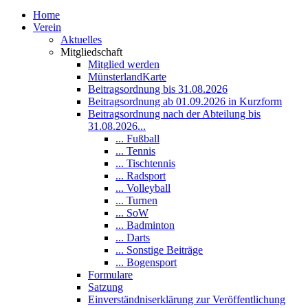
Home
Verein
Aktuelles
Mitgliedschaft
Mitglied werden
MünsterlandKarte
Beitragsordnung bis 31.08.2026
Beitragsordnung ab 01.09.2026 in Kurzform
Beitragsordnung nach der Abteilung bis
31.08.2026...
... Fußball
... Tennis
... Tischtennis
... Radsport
... Volleyball
... Turnen
... SoW
... Badminton
... Darts
... Sonstige Beiträge
... Bogensport
Formulare
Satzung
Einverständniserklärung zur Veröffentlichung