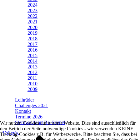
2024
2023
2022
2021
2020
2019
2018
2017
2016
2015
2014
2013
2012
2011
2010
2009
Leihräder
Challenges 2021
Kontakt
Termine 2026
Sternwallfahrt Bo-Stiepel
Wir nutzen Cookies auf unserer Website. Dies sind ausschließlich für
den Betrieb der Seite notwendige Cookies - wir verwenden KEINE
Volleyb.
Tracking-Cookies z.B. für Werbezwecke. Bitte beachten Sie, dass bei
einer Ablehnung womöglich nicht mehr alle Funktionalitäten der Seite