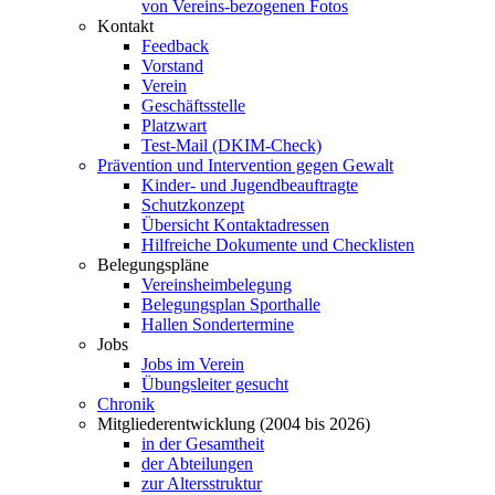
von Vereins-bezogenen Fotos
Kontakt
Feedback
Vorstand
Verein
Geschäftsstelle
Platzwart
Test-Mail (DKIM-Check)
Prävention und Intervention gegen Gewalt
Kinder- und Jugendbeauftragte
Schutzkonzept
Übersicht Kontaktadressen
Hilfreiche Dokumente und Checklisten
Belegungspläne
Vereinsheimbelegung
Belegungsplan Sporthalle
Hallen Sondertermine
Jobs
Jobs im Verein
Übungsleiter gesucht
Chronik
Mitgliederentwicklung (2004 bis 2026)
in der Gesamtheit
der Abteilungen
zur Altersstruktur