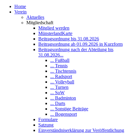
Home
Verein
Aktuelles
Mitgliedschaft
Mitglied werden
MünsterlandKarte
Beitragsordnung bis 31.08.2026
Beitragsordnung ab 01.09.2026 in Kurzform
Beitragsordnung nach der Abteilung bis
31.08.2026...
... Fußball
... Tennis
... Tischtennis
... Radsport
... Volleyball
... Turnen
... SoW
... Badminton
... Darts
... Sonstige Beiträge
... Bogensport
Formulare
Satzung
Einverständniserklärung zur Veröffentlichung