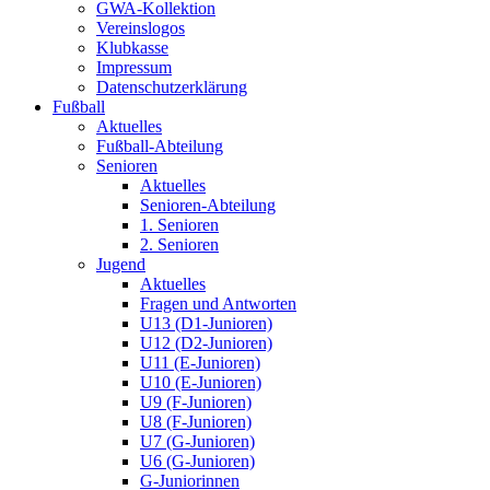
GWA-Kollektion
Vereinslogos
Klubkasse
Impressum
Datenschutzerklärung
Fußball
Aktuelles
Fußball-Abteilung
Senioren
Aktuelles
Senioren-Abteilung
1. Senioren
2. Senioren
Jugend
Aktuelles
Fragen und Antworten
U13 (D1-Junioren)
U12 (D2-Junioren)
U11 (E-Junioren)
U10 (E-Junioren)
U9 (F-Junioren)
U8 (F-Junioren)
U7 (G-Junioren)
U6 (G-Junioren)
G-Juniorinnen