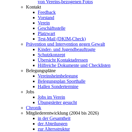
von Vereins-bezogenen Fotos
Kontakt
Feedback
Vorstand
Verein
Geschäftsstelle
Platzwart
Test-Mail (DKIM-Check)
Prävention und Intervention gegen Gewalt
Kinder- und Jugendbeauftragte
Schutzkonzept
Übersicht Kontaktadressen
Hilfreiche Dokumente und Checklisten
Belegungspläne
Vereinsheimbelegung
Belegungsplan Sporthalle
Hallen Sondertermine
Jobs
Jobs im Verein
Übungsleiter gesucht
Chronik
Mitgliederentwicklung (2004 bis 2026)
in der Gesamtheit
der Abteilungen
zur Altersstruktur