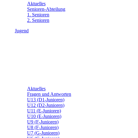
Aktuelles
Senioren-Abteilung
1. Senioren
2. Senioren
Jugend
Aktuelles
Fragen und Antworten
U13 (D1-Junioren)
U12 (D2-Junioren)
U11 (E-Junioren)
U10 (E-Junioren)
U9 (F-Junioren)
U8 (F-Junioren)
U7 (G-Junioren)