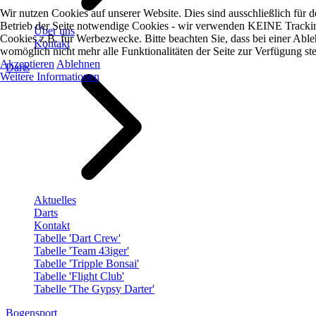
Wir nutzen Cookies auf unserer Website. Dies sind ausschließlich für 
Betrieb der Seite notwendige Cookies - wir verwenden KEINE Tracki
Über uns
Cookies z.B. für Werbezwecke. Bitte beachten Sie, dass bei einer Abl
Kontakt
womöglich nicht mehr alle Funktionalitäten der Seite zur Verfügung st
Akzeptieren
Ablehnen
Darts
Weitere Informationen
Aktuelles
Darts
Kontakt
Tabelle 'Dart Crew'
Tabelle 'Team 43iger'
Tabelle 'Tripple Bonsai'
Tabelle 'Flight Club'
Tabelle 'The Gypsy Darter'
Bogensport