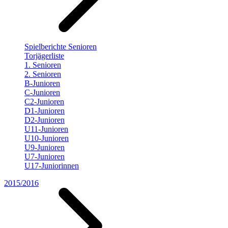
Spielberichte Senioren
Torjägerliste
1. Senioren
2. Senioren
B-Junioren
C-Junioren
C2-Junioren
D1-Junioren
D2-Junioren
U11-Junioren
U10-Junioren
U9-Junioren
U7-Junioren
U17-Juniorinnen
2015/2016