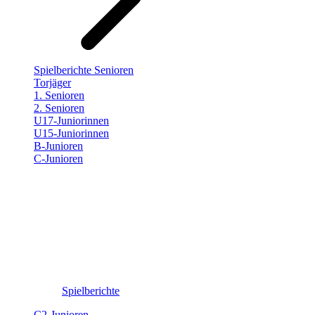
Spielberichte Senioren
Torjäger
1. Senioren
2. Senioren
U17-Juniorinnen
U15-Juniorinnen
B-Junioren
C-Junioren
Spielberichte
C2-Junioren