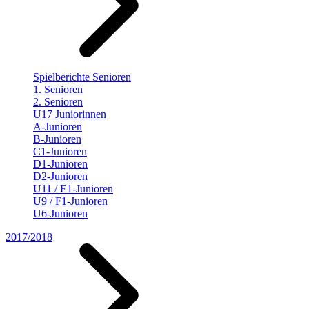
Spielberichte Senioren
1. Senioren
2. Senioren
U17 Juniorinnen
A-Junioren
B-Junioren
C1-Junioren
D1-Junioren
D2-Junioren
U11 / E1-Junioren
U9 / F1-Junioren
U6-Junioren
2017/2018