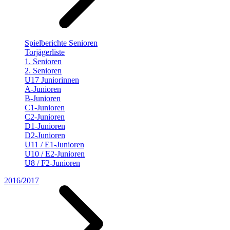
Spielberichte Senioren
Torjägerliste
1. Senioren
2. Senioren
U17 Juniorinnen
A-Junioren
B-Junioren
C1-Junioren
C2-Junioren
D1-Junioren
D2-Junioren
U11 / E1-Junioren
U10 / E2-Junioren
U8 / F2-Junioren
2016/2017