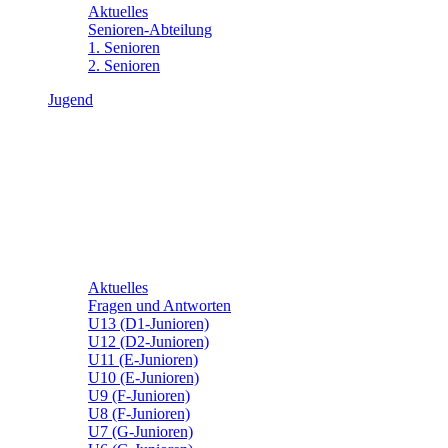
Aktuelles
Senioren-Abteilung
1. Senioren
2. Senioren
Jugend
Aktuelles
Fragen und Antworten
U13 (D1-Junioren)
U12 (D2-Junioren)
U11 (E-Junioren)
U10 (E-Junioren)
U9 (F-Junioren)
U8 (F-Junioren)
U7 (G-Junioren)