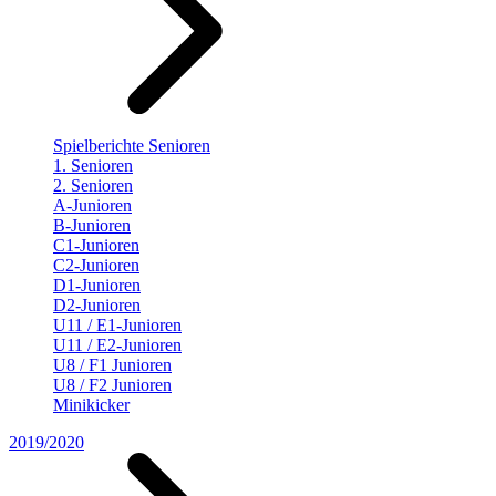
Spielberichte Senioren
1. Senioren
2. Senioren
A-Junioren
B-Junioren
C1-Junioren
C2-Junioren
D1-Junioren
D2-Junioren
U11 / E1-Junioren
U11 / E2-Junioren
U8 / F1 Junioren
U8 / F2 Junioren
Minikicker
2019/2020