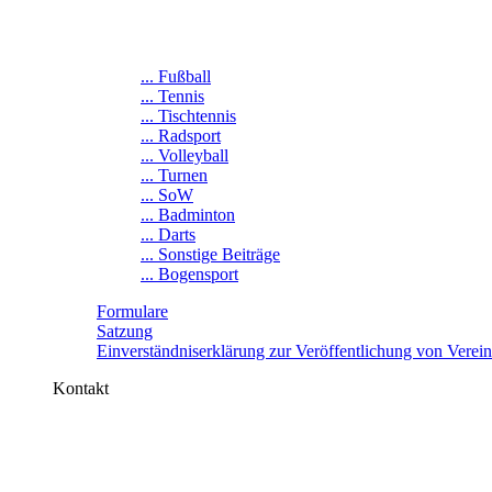
... Fußball
... Tennis
... Tischtennis
... Radsport
... Volleyball
... Turnen
... SoW
... Badminton
... Darts
... Sonstige Beiträge
... Bogensport
Formulare
Satzung
Einverständniserklärung zur Veröffentlichung von Verei
Kontakt