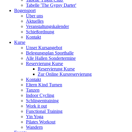
Tabelle 'The Gypsy Darter'
Bogensport
Über uns
Aktuelles
Veranstaltungskalender
Schießordnung
Kontakt
Kurse
Unser Kursangebot
Belegungsplan Sporthalle
Alle Hallen Sondertermine
Reservierung Kurse
Reservierung Kurse
Zur Online Kursreservierung
Kontakt
Eltern Kind Turnen
Tanzen
Indoor Cycling
Schlingentraining
Work it out
Functional Training
Yin Yoga
Pilates Workout
Wandern