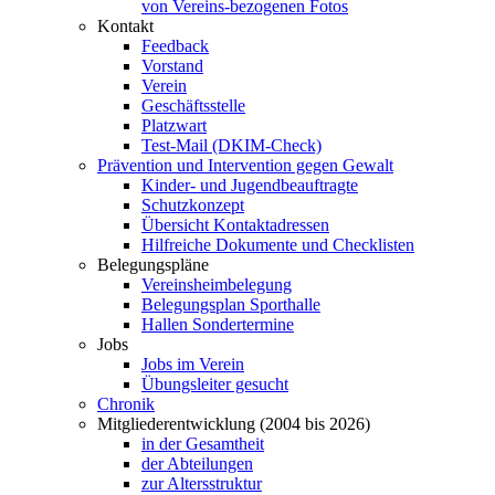
von Vereins-bezogenen Fotos
Kontakt
Feedback
Vorstand
Verein
Geschäftsstelle
Platzwart
Test-Mail (DKIM-Check)
Prävention und Intervention gegen Gewalt
Kinder- und Jugendbeauftragte
Schutzkonzept
Übersicht Kontaktadressen
Hilfreiche Dokumente und Checklisten
Belegungspläne
Vereinsheimbelegung
Belegungsplan Sporthalle
Hallen Sondertermine
Jobs
Jobs im Verein
Übungsleiter gesucht
Chronik
Mitgliederentwicklung (2004 bis 2026)
in der Gesamtheit
der Abteilungen
zur Altersstruktur