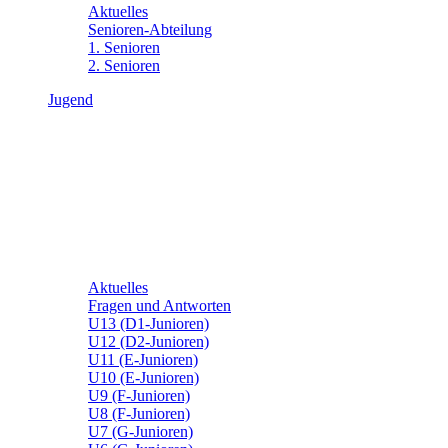
Aktuelles
Senioren-Abteilung
1. Senioren
2. Senioren
Jugend
Aktuelles
Fragen und Antworten
U13 (D1-Junioren)
U12 (D2-Junioren)
U11 (E-Junioren)
U10 (E-Junioren)
U9 (F-Junioren)
U8 (F-Junioren)
U7 (G-Junioren)