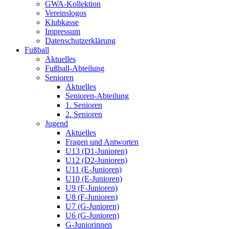
GWA-Kollektion
Vereinslogos
Klubkasse
Impressum
Datenschutzerklärung
Fußball
Aktuelles
Fußball-Abteilung
Senioren
Aktuelles
Senioren-Abteilung
1. Senioren
2. Senioren
Jugend
Aktuelles
Fragen und Antworten
U13 (D1-Junioren)
U12 (D2-Junioren)
U11 (E-Junioren)
U10 (E-Junioren)
U9 (F-Junioren)
U8 (F-Junioren)
U7 (G-Junioren)
U6 (G-Junioren)
G-Juniorinnen