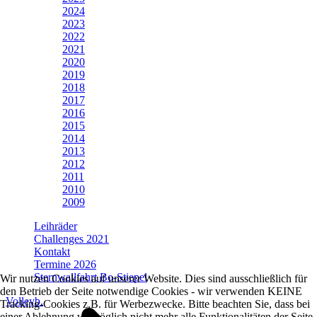
2024
2023
2022
2021
2020
2019
2018
2017
2016
2015
2014
2013
2012
2011
2010
2009
Leihräder
Challenges 2021
Kontakt
Termine 2026
Sternwallfahrt Bo-Stiepel
Wir nutzen Cookies auf unserer Website. Dies sind ausschließlich für
den Betrieb der Seite notwendige Cookies - wir verwenden KEINE
Volleyb.
Tracking-Cookies z.B. für Werbezwecke. Bitte beachten Sie, dass bei
einer Ablehnung womöglich nicht mehr alle Funktionalitäten der Seite