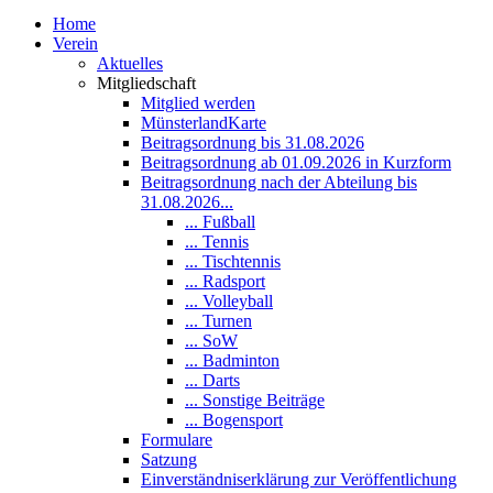
Home
Verein
Aktuelles
Mitgliedschaft
Mitglied werden
MünsterlandKarte
Beitragsordnung bis 31.08.2026
Beitragsordnung ab 01.09.2026 in Kurzform
Beitragsordnung nach der Abteilung bis
31.08.2026...
... Fußball
... Tennis
... Tischtennis
... Radsport
... Volleyball
... Turnen
... SoW
... Badminton
... Darts
... Sonstige Beiträge
... Bogensport
Formulare
Satzung
Einverständniserklärung zur Veröffentlichung