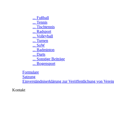
... Fußball
... Tennis
... Tischtennis
... Radsport
... Volleyball
... Turnen
... SoW
... Badminton
... Darts
... Sonstige Beiträge
... Bogensport
Formulare
Satzung
Einverständniserklärung zur Veröffentlichung von Verei
Kontakt