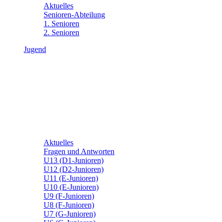
Aktuelles
Senioren-Abteilung
1. Senioren
2. Senioren
Jugend
Aktuelles
Fragen und Antworten
U13 (D1-Junioren)
U12 (D2-Junioren)
U11 (E-Junioren)
U10 (E-Junioren)
U9 (F-Junioren)
U8 (F-Junioren)
U7 (G-Junioren)