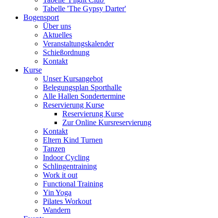
Tabelle 'The Gypsy Darter'
Bogensport
Über uns
Aktuelles
Veranstaltungskalender
Schießordnung
Kontakt
Kurse
Unser Kursangebot
Belegungsplan Sporthalle
Alle Hallen Sondertermine
Reservierung Kurse
Reservierung Kurse
Zur Online Kursreservierung
Kontakt
Eltern Kind Turnen
Tanzen
Indoor Cycling
Schlingentraining
Work it out
Functional Training
Yin Yoga
Pilates Workout
Wandern