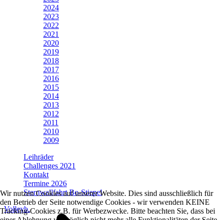
2024
2023
2022
2021
2020
2019
2018
2017
2016
2015
2014
2013
2012
2011
2010
2009
Leihräder
Challenges 2021
Kontakt
Termine 2026
Sternwallfahrt Bo-Stiepel
Wir nutzen Cookies auf unserer Website. Dies sind ausschließlich für
den Betrieb der Seite notwendige Cookies - wir verwenden KEINE
Volleyb.
Tracking-Cookies z.B. für Werbezwecke. Bitte beachten Sie, dass bei
einer Ablehnung womöglich nicht mehr alle Funktionalitäten der Seite