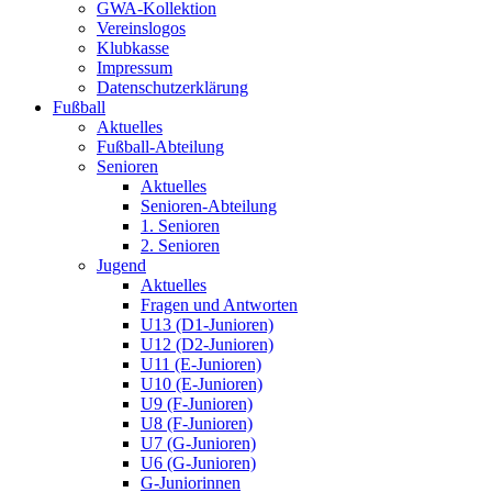
GWA-Kollektion
Vereinslogos
Klubkasse
Impressum
Datenschutzerklärung
Fußball
Aktuelles
Fußball-Abteilung
Senioren
Aktuelles
Senioren-Abteilung
1. Senioren
2. Senioren
Jugend
Aktuelles
Fragen und Antworten
U13 (D1-Junioren)
U12 (D2-Junioren)
U11 (E-Junioren)
U10 (E-Junioren)
U9 (F-Junioren)
U8 (F-Junioren)
U7 (G-Junioren)
U6 (G-Junioren)
G-Juniorinnen