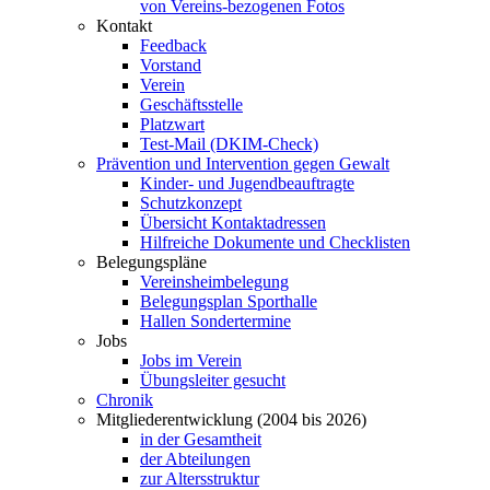
von Vereins-bezogenen Fotos
Kontakt
Feedback
Vorstand
Verein
Geschäftsstelle
Platzwart
Test-Mail (DKIM-Check)
Prävention und Intervention gegen Gewalt
Kinder- und Jugendbeauftragte
Schutzkonzept
Übersicht Kontaktadressen
Hilfreiche Dokumente und Checklisten
Belegungspläne
Vereinsheimbelegung
Belegungsplan Sporthalle
Hallen Sondertermine
Jobs
Jobs im Verein
Übungsleiter gesucht
Chronik
Mitgliederentwicklung (2004 bis 2026)
in der Gesamtheit
der Abteilungen
zur Altersstruktur