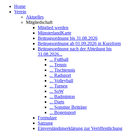
Home
Verein
Aktuelles
Mitgliedschaft
Mitglied werden
MünsterlandKarte
Beitragsordnung bis 31.08.2026
Beitragsordnung ab 01.09.2026 in Kurzform
Beitragsordnung nach der Abteilung bis
31.08.2026...
... Fußball
... Tennis
... Tischtennis
... Radsport
... Volleyball
... Turnen
... SoW
... Badminton
... Darts
... Sonstige Beiträge
... Bogensport
Formulare
Satzung
Einverständniserklärung zur Veröffentlichung