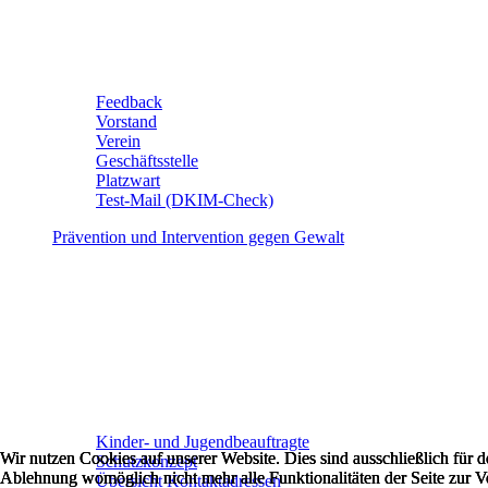
Feedback
Vorstand
Verein
Geschäftsstelle
Platzwart
Test-Mail (DKIM-Check)
Prävention und Intervention gegen Gewalt
Kinder- und Jugendbeauftragte
Wir nutzen Cookies auf unserer Website. Dies sind ausschließlich für
Wir nutzen Cookies auf unserer Website. Dies sind ausschließlich für
Wir nutzen Cookies auf unserer Website. Dies sind ausschließlich für
Schutzkonzept
Ablehnung womöglich nicht mehr alle Funktionalitäten der Seite zur V
Ablehnung womöglich nicht mehr alle Funktionalitäten der Seite zur V
Ablehnung womöglich nicht mehr alle Funktionalitäten der Seite zur V
Übersicht Kontaktadressen