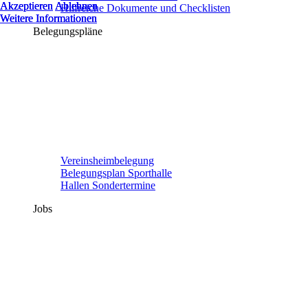
Akzeptieren
Akzeptieren
Akzeptieren
Ablehnen
Ablehnen
Ablehnen
Hilfreiche Dokumente und Checklisten
Weitere Informationen
Weitere Informationen
Weitere Informationen
Belegungspläne
Vereinsheimbelegung
Belegungsplan Sporthalle
Hallen Sondertermine
Jobs