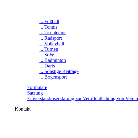
... Fußball
... Tennis
... Tischtennis
... Radsport
... Volleyball
... Turnen
... SoW
... Badminton
... Darts
... Sonstige Beiträge
... Bogensport
Formulare
Satzung
Einverständniserklärung zur Veröffentlichung von Verei
Kontakt