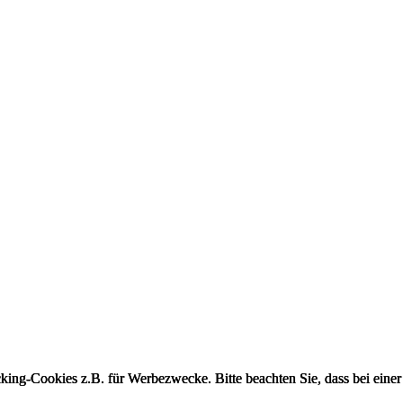
king-Cookies z.B. für Werbezwecke. Bitte beachten Sie, dass bei einer
king-Cookies z.B. für Werbezwecke. Bitte beachten Sie, dass bei einer
king-Cookies z.B. für Werbezwecke. Bitte beachten Sie, dass bei einer