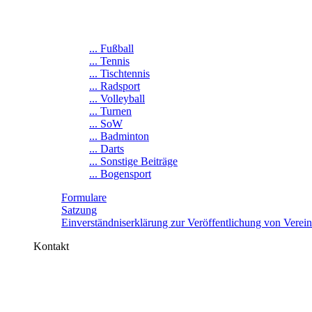
... Fußball
... Tennis
... Tischtennis
... Radsport
... Volleyball
... Turnen
... SoW
... Badminton
... Darts
... Sonstige Beiträge
... Bogensport
Formulare
Satzung
Einverständniserklärung zur Veröffentlichung von Verei
Kontakt